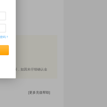
密码？
值金额；
66022856
额导致的失误，如因未仔细确认金
[更多充值帮助]