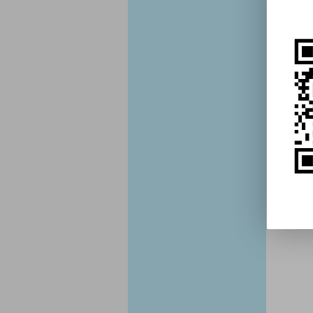
Q
注
1
2
3
4
5
额