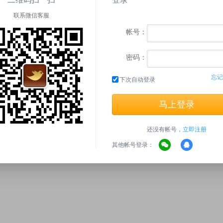
Q帐号:
联系微信客服
帐号：
密码：
忘记
意这里充值后,可能存在延时的情况请稍微等待1分钟左右再查看你的余额
下次自动登录
、您必须开通了网上银行业务；
、如果您用信用卡支付，请确认该信用卡的网上交易限额大于等于您的充
、请您关闭所有屏蔽弹出窗口之类的功能，否则在线支付将无法继续；
还没有帐号，
立即注册
、如有充值问题，请联系在线客服QQ：
859346939
或拨打客服电话：
189
、请充值时务必确认好您的充值金额准确无误后再进行充值，避免输错金
其他帐号登录：
造成的充值问题，我们将一律不予处理此类退款申诉。