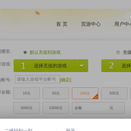
首 页
页游中心
用户中
哪里:
默认充值到游戏
充
游戏:
选择充值的游戏
选择
帐号:
[
确定
]
金额:
10元
50元
100元
500元
5000元
10000元
金额:
元
功后，您将获得:
0
元宝
[兑换比例1:
0
]
二维码扫一扫
登录