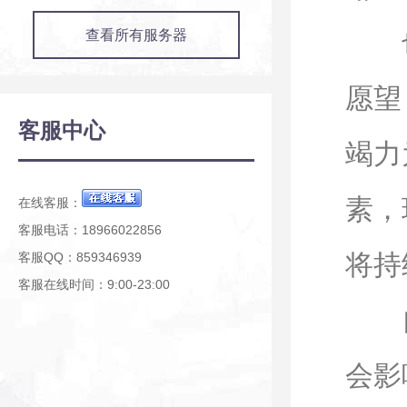
查看所有服务器
也许
愿望
客服中心
竭力
素，
在线客服：
客服电话：18966022856
将持
客服QQ：859346939
客服在线时间：9:00-23:00
自今
会影