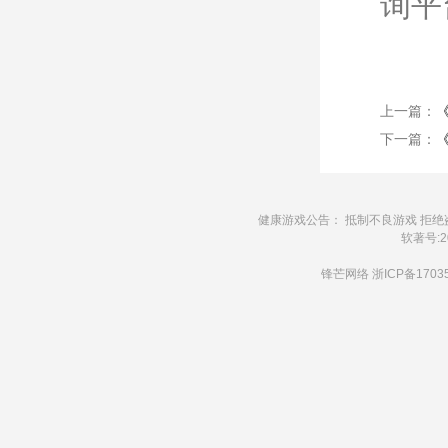
询平
上一篇：
下一篇：
健康游戏公告： 抵制不良游戏 拒绝
软著号:20
锋芒网络
浙ICP备1703